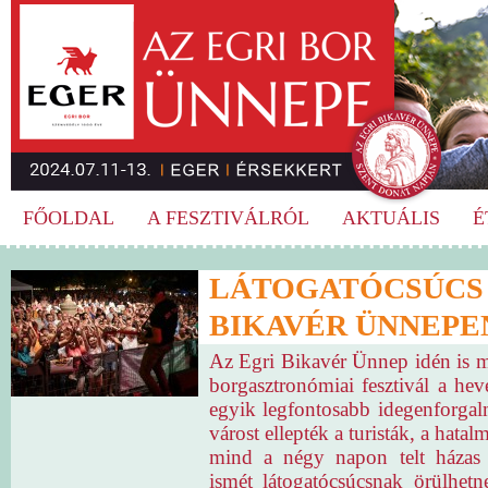
FŐOLDAL
A FESZTIVÁLRÓL
AKTUÁLIS
É
LÁTOGATÓCSÚCS A
BIKAVÉR ÜNNEPEN
Az Egri Bikavér Ünnep idén is 
borgasztronómiai fesztivál a he
egyik legfontosabb idegenforga
várost ellepték a turisták, a hatal
mind a négy napon telt házas 
ismét látogatócsúcsnak örülhet