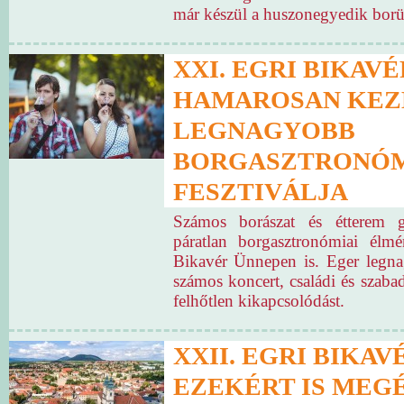
már készül a huszonegyedik borü
XXI. EGRI BIKAVÉ
HAMAROSAN KEZ
LEGNAGYOBB
BORGASZTRONÓM
FESZTIVÁLJA
Számos borászat és étterem g
páratlan borgasztronómiai élm
Bikavér Ünnepen is. Eger legna
számos koncert, családi és szaba
felhőtlen kikapcsolódást.
XXII. EGRI BIKAV
EZEKÉRT IS MEG