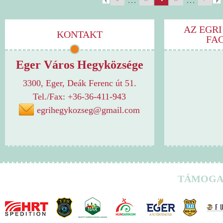
…
…
AZ EGRI
KONTAKT
FA
Eger Város Hegyközsége
3300, Eger, Deák Ferenc út 51.
Tel./Fax: +36-36-411-943
egrihegykozseg@gmail.com
TÁMOGA