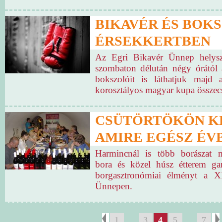
BIKAVÉR ÉS BOKS
ÉRSEKKERTBEN
Az Egri Bikavér Ünnep helysz
szombaton délután négy órától 
bokszolóit is láthatjuk majd 
korosztályos magyar kupa összec
CSÜTÖRTÖKÖN K
AMIRE EGÉSZ ÉV
Harmincnál is több borászat 
bora és közel húsz étterem gar
borgasztronómiai élményt a X
Ünnepen.
1
3
4
5
7