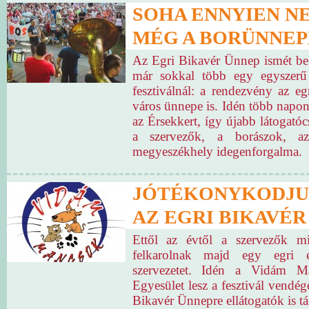
SOHA ENNYIEN N
MÉG A BORÜNNEP
Az Egri Bikavér Ünnep ismét be
már sokkal több egy egyszerű 
fesztiválnál: a rendezvény az eg
város ünnepe is. Idén több napon 
az Érsekkert, így újabb látogató
a szervezők, a borászok, a
megyeszékhely idegenforgalma.
JÓTÉKONYKODJU
AZ EGRI BIKAVÉR
Ettől az évtől a szervezők m
felkarolnak majd egy egri ér
szervezetet. Idén a Vidám M
Egyesület lesz a fesztivál vendég
Bikavér Ünnepre ellátogatók is t