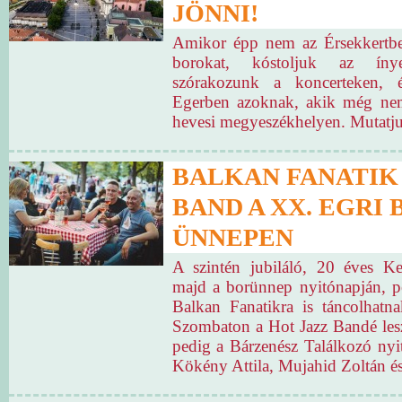
JÖNNI!
Amikor épp nem az Érsekkertbe
borokat, kóstoljuk az íny
szórakozunk a koncerteken, é
Egerben azoknak, akik még nem
hevesi megyeszékhelyen. Mutatju
BALKAN FANATIK
BAND A XX. EGRI
ÜNNEPEN
A szintén jubiláló, 20 éves K
majd a borünnep nyitónapján, p
Balkan Fanatikra is táncolhatna
Szombaton a Hot Jazz Bandé lesz
pedig a Bárzenész Találkozó nyit
Kökény Attila, Mujahid Zoltán és 