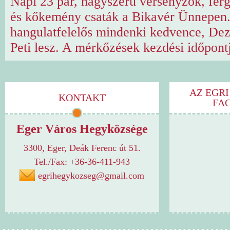
Napi 23 pár, nagyszerű versenyzők, ferg
és kőkemény csaták a Bikavér Ünnepen
hangulatfelelős mindenki kedvence, De
Peti lesz. A mérkőzések kezdési időpontj
AZ EGRI
KONTAKT
FA
Eger Város Hegyközsége
3300, Eger, Deák Ferenc út 51.
Tel./Fax: +36-36-411-943
egrihegykozseg@gmail.com