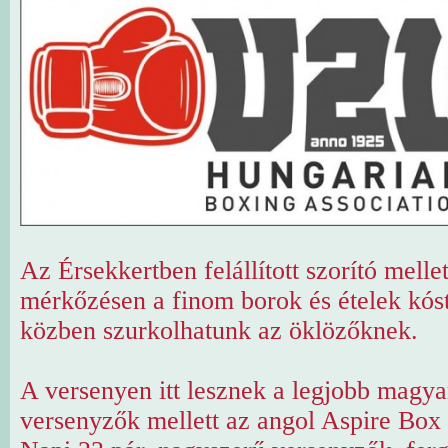
Az Érsekkertben felállított szorító melle
mérkőzésen a finom borok és ételek kóst
közben szurkolhatunk az öklözőknek.
A versenyen itt lesznek a legjobb magya
versenyzők mellett az angol Aspire Box C