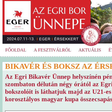
FŐOLDAL
A FESZTIVÁLRÓL
AKTUÁLIS
É
BIKAVÉR ÉS BOKSZ AZ ÉR
Az Egri Bikavér Ünnep helyszínén pén
szombaton délután négy órától az Egri
bokszolóit is láthatjuk majd az U21-es 
korosztályos magyar kupa összecsapás