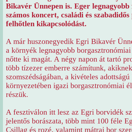
Bikavér Ünnepen is. Eger legnagyobb f
számos koncert, családi és szabadidős
felhőtlen kikapcsolódást.
A már huszonegyedik Egri Bikavér Ünne
a környék legnagyobb borgasztronómiai 
nőtte ki magát. A négy napon át tartó p
több tízezer emberre számítunk, akiknek
szomszédságában, a kivételes adottságú
környezetében igazi borgasztronómiai é
részük.
A fesztiválon itt lesz az Egri borvidék s
jelentős borászata, több mint 100 féle Eg
Csillag és rozé, valamint mátrai bor szer