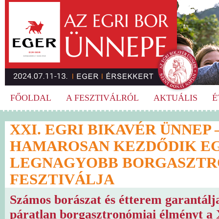
FŐOLDAL
A FESZTIVÁLRÓL
AKTUÁLIS
É
XXI. EGRI BIKAVÉR ÜNNEP 
HAMAROSAN KEZDŐDIK E
LEGNAGYOBB BORGASZTR
FESZTIVÁLJA
Számos borászat és étterem garantálj
páratlan borgasztronómiai élményt a 