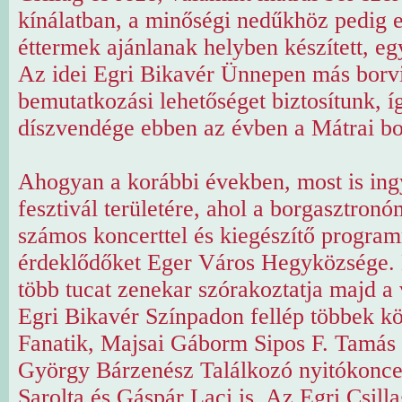
kínálatban, a minőségi nedűkhöz pedig 
éttermek ajánlanak helyben készített, eg
Az idei Egri Bikavér Ünnepen más borv
bemutatkozási lehetőséget biztosítunk, íg
díszvendége ebben az évben a Mátrai bo
Ahogyan a korábbi években, most is ing
fesztivál területére, ahol a borgasztronó
számos koncerttel és kiegészítő program
érdeklődőket Eger Város Hegyközsége. 
több tucat zenekar szórakoztatja majd a
Egri Bikavér Színpadon fellép többek kö
Fanatik, Majsai Gáborm Sipos F. Tamás 
György Bárzenész Találkozó nyitókonce
Sarolta és Gáspár Laci is. Az Egri Csill