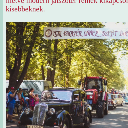
illetve modern játszótér remek kikapcsol
kisebbeknek.