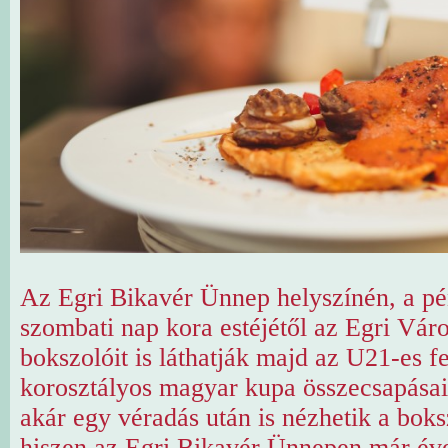
Az Egri Bikavér Ünnep helyszínén, a pén
szombati nap kora estéjétől az Egri Váro
bokszolóit is láthatják majd az U21-es fe
korosztályos magyar kupa összecsapása
akár egy véradás után is nézhetik a bok
hiszen az Egri Bikavér Ünnepen már éve