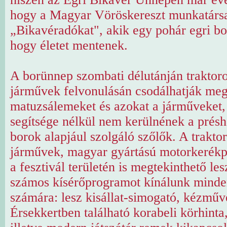
hogy a Magyar Vöröskereszt munkatársa
„Bikavéradókat", akik egy pohár egri bo
hogy életet mentenek.
A borünnep szombati délutánján traktoro
járművek felvonulásán csodálhatják meg
matuzsálemeket és azokat a járműveket
segítsége nélkül nem kerülnének a présh
borok alapjául szolgáló szőlők. A trakto
járművek, magyar gyártású motorkerékp
a fesztivál területén is megtekinthető les
számos kísérőprogramot kínálunk minde
számára: lesz kisállat-simogató, kézműve
Érsekkertben található korabeli körhinta