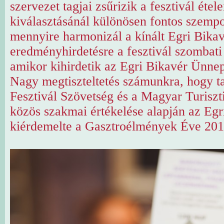
szervezet tagjai zsűrizik a fesztivál étele
kiválasztásánál különösen fontos szempo
mennyire harmonizál a kínált Egri Bikav
eredményhirdetésre a fesztivál szombati 
amikor kihirdetik az Egri Bikavér Ünnep 
Nagy megtiszteltetés számunkra, hogy t
Fesztivál Szövetség és a Magyar Turisz
közös szakmai értékelése alapján az Eg
kiérdemelte a Gasztroélmények Éve 2016