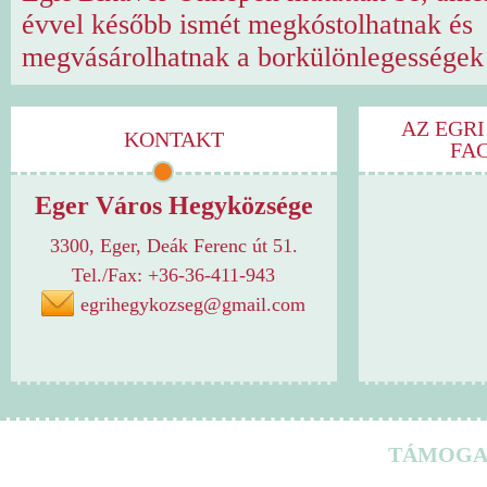
évvel később ismét megkóstolhatnak és
megvásárolhatnak a borkülönlegességek 
AZ EGRI
KONTAKT
FA
Eger Város Hegyközsége
3300, Eger, Deák Ferenc út 51.
Tel./Fax: +36-36-411-943
egrihegykozseg@gmail.com
TÁMOGA