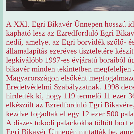
A XXI. Egri Bikavér Ünnepen hosszú id
kapható lesz az Ezredforduló Egri Bikav
nedű, amelyet az Egri borvidék szőlő- é
államalapítás ezeréves tiszteletére készít
legkiválóbb 1997-es évjáratú boraiból ú
bikavér minden tekintetben megfeleljen 
Magyarországon elsőként megfogalmazot
Eredetvédelmi Szabályzatnak. 1998 de
hirdették ki, hogy 119 termelő 11 ezer 36
elkészült az Ezredforduló Egri Bikavére,
kezdve fogadtak el egy 12 ezer 500 pala
A díszes tokodi palackokba töltött bort 
Egri Bikavér Ünnepén mutatták be, amel