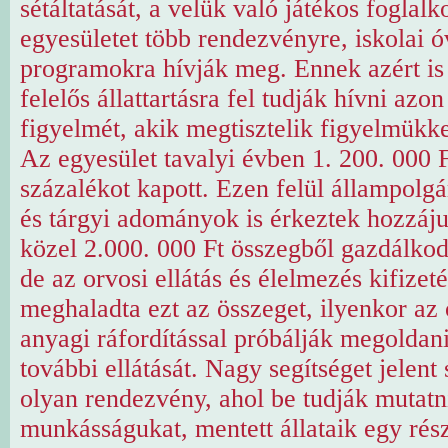
sétáltatását, a velük való játékos foglalk
egyesületet több rendezvényre, iskolai ó
programokra hívják meg. Ennek azért is 
felelős állattartásra fel tudják hívni azo
figyelmét, akik megtisztelik figyelmükkel
Az egyesület tavalyi évben 1. 200. 000 
százalékot kapott. Ezen felül állampolgá
és tárgyi adományok is érkeztek hozzáj
közel 2.000. 000 Ft összegből gazdálkod
de az orvosi ellátás és élelmezés kifizet
meghaladta ezt az összeget, ilyenkor az 
anyagi ráfordítással próbálják megoldani
további ellátását. Nagy segítséget jelen
olyan rendezvény, ahol be tudják mutatn
munkásságukat, mentett állataik egy rés