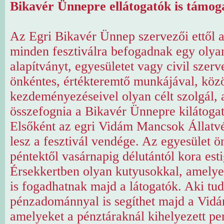
Bikavér Ünnepre ellátogatók is támog
Az Egri Bikavér Ünnep szervezői ettől a
minden fesztiválra befogadnak egy olyan
alapítványt, egyesületet vagy civil szerv
önkéntes, értékteremtő munkájával, köz
kezdeményezéseivel olyan célt szolgál,
összefognia a Bikavér Ünnepre kilátogat
Elsőként az egri Vidám Mancsok Állatv
lesz a fesztivál vendége. Az egyesület ö
péntektől vasárnapig délutántól kora esti
Érsekkertben olyan kutyusokkal, amelye
is fogadhatnak majd a látogatók. Aki tud
pénzadománnyal is segíthet majd a Vi
amelyeket a pénztáraknál kihelyezett pe