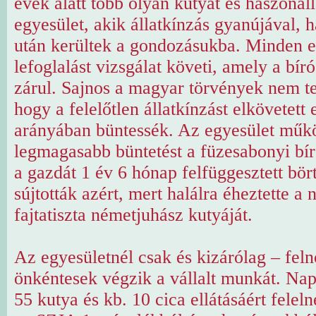
évek alatt több olyan kutyát és haszonálla
egyesület, akik állatkínzás gyanújával, h
után kerültek a gondozásukba. Minden e
lefoglalást vizsgálat követi, amely a bíró
zárul. Sajnos a magyar törvények nem te
hogy a felelőtlen állatkínzást elkövetett 
arányában büntessék. Az egyesület műkö
legmagasabb büntetést a füzesabonyi bí
a gazdát 1 év 6 hónap felfüggesztett bör
sújtották azért, mert halálra éheztette a
fajtatiszta németjuhász kutyáját.
Az egyesületnél csak és kizárólag – felnő
önkéntesek végzik a vállalt munkát. Napi
55 kutya és kb. 10 cica ellátásáért felel