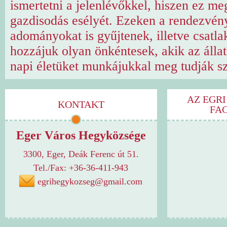
ismertetni a jelenlévőkkel, hiszen ez me
gazdisodás esélyét. Ezeken a rendezvé
adományokat is gyűjtenek, illetve csatla
hozzájuk olyan önkéntesek, akik az állat
napi életüket munkájukkal meg tudják sz
AZ EGRI
KONTAKT
FA
Eger Város Hegyközsége
3300, Eger, Deák Ferenc út 51.
Tel./Fax: +36-36-411-943
egrihegykozseg@gmail.com