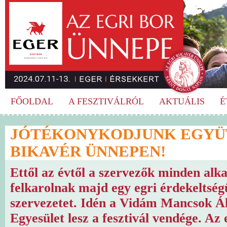
FŐOLDAL
A FESZTIVÁLRÓL
AKTUÁLIS
É
JÓTÉKONYKODJUNK EGYÜT
BIKAVÉR ÜNNEPEN!
Ettől az évtől a szervezők minden al
felkarolnak majd egy egri érdekeltségű
szervezetet. Idén a Vidám Mancsok Á
Egyesület lesz a fesztivál vendége. Az 