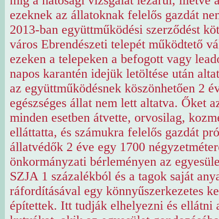
míg a hatósági vizsgálat lezárul, illetve
ezeknek az állatoknak felelős gazdát nem
2013-ban együttműködési szerződést köt
város Ebrendészeti telepét működtető vá
ezeken a telepeken a befogott vagy lead
napos karantén idejük letöltése után alta
az együttműködésnek köszönhetően 2 év
egészséges állat nem lett altatva. Őket a
minden esetben átvette, orvosilag, kozme
elláttatta, és számukra felelős gazdát pró
állatvédők 2 éve egy 1700 négyzetméter
önkormányzati bérleményen az egyesület
SZJA 1 százalékból és a tagok saját any
ráfordításával egy könnyűszerkezetes ke
építettek. Itt tudják elhelyezni és ellátni