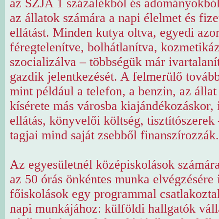
az SZJA 1 százalékból és adományokból
az állatok számára a napi élelmet és fizet
ellátást. Minden kutya oltva, egyedi azo
féregtelenítve, bolhátlanítva, kozmetiká
szocializálva – többségük már ivartalaní
gazdik jelentkezését. A felmerülő tovább
mint például a telefon, a benzin, az állat
kísérete más városba kiajándékozáskor, i
ellátás, könyvelői költség, tisztítószerek
tagjai mind saját zsebből finanszírozzák.
Az egyesületnél középiskolások számára
az 50 órás önkéntes munka elvégzésére i
főiskolások egy programmal csatlakozta
napi munkájához: külföldi hallgatók váll