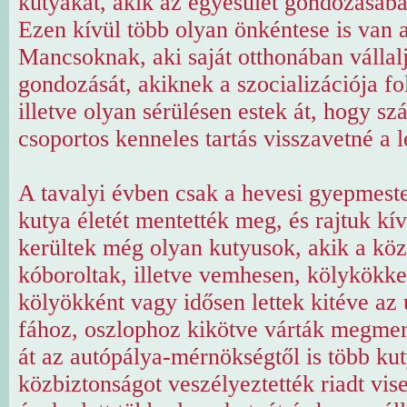
kutyákat, akik az egyesület gondozásába
Ezen kívül több olyan önkéntese is van
Mancsoknak, aki saját otthonában vállalj
gondozását, akiknek a szocializációja f
illetve olyan sérülésen estek át, hogy s
csoportos kenneles tartás visszavetné a l
A tavalyi évben csak a hevesi gyepmeste
kutya életét mentették meg, és rajtuk kív
kerültek még olyan kutyusok, akik a köz
kóboroltak, illetve vemhesen, kölykökkel
kölyökként vagy idősen lettek kitéve az 
fához, oszlophoz kikötve várták megmen
át az autópálya-mérnökségtől is több kut
közbiztonságot veszélyeztették riadt vis