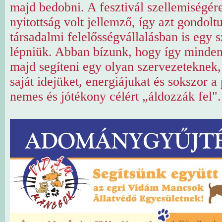
majd bedobni. A fesztivál szellemiségére
nyitottság volt jellemző, így azt gondoltu
társadalmi felelősségvállalásban is egy sz
lépniük. Abban bízunk, hogy így minde
majd segíteni egy olyan szervezeteknek,
saját idejüket, energiájukat és sokszor a
nemes és jótékony célért „áldozzák fel"