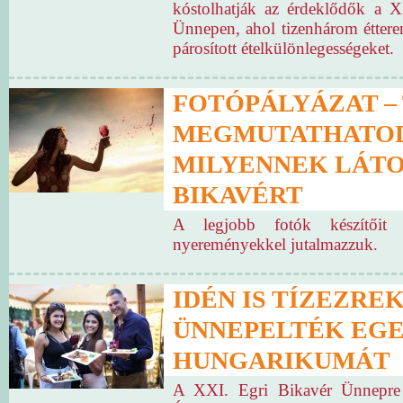
kóstolhatják az érdeklődők a X
Ünnepen, ahol tizenhárom étter
párosított ételkülönlegességeket.
FOTÓPÁLYÁZAT – 
MEGMUTATHATOD
MILYENNEK LÁTO
BIKAVÉRT
A legjobb fotók készítőit 
nyereményekkel jutalmazzuk.
IDÉN IS TÍZEZRE
ÜNNEPELTÉK EGE
HUNGARIKUMÁT
A XXI. Egri Bikavér Ünnepre 