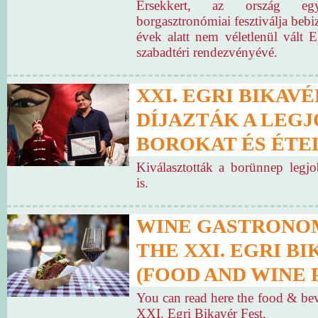
Érsekkert, az ország eg
borgasztronómiai fesztiválja bebi
évek alatt nem véletlenül vált 
szabadtéri rendezvényévé.
XXI. EGRI BIKAVÉ
DÍJAZTÁK A LEG
BOROKAT ÉS ÉTE
Kiválasztották a borünnep legj
is.
WINE GASTRONO
THE XXI. EGRI BI
(FOOD AND WINE 
You can read here the food & be
XXI. Egri Bikavér Fest.