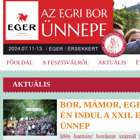
FŐOLDAL
A FESZTIVÁLRÓL
AKTUÁLIS
É
AKTUÁLIS
BOR, MÁMOR, EGER
ÉN INDUL A XXII.
ÜNNEP
Idén harminc borászat száznál 