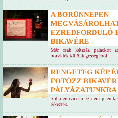
A BORÜNNEPEN
MEGVÁSÁROLHAT
EZREDFORDULÓ 
BIKAVÉRE
Már csak kétszáz palackot a
borvidék különlegességéből.
RENGETEG KÉP É
FOTÓZZ BIKAVÉR
PÁLYÁZATUNKRA
Soha ennyien még nem jelentke
érkeztek.