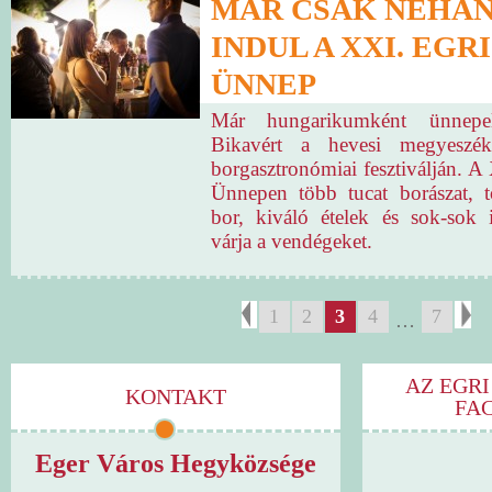
MÁR CSAK NÉHÁN
INDUL A XXI. EGR
ÜNNEP
Már hungarikumként ünnepe
Bikavért a hevesi megyeszék
borgasztronómiai fesztiválján. A
Ünnepen több tucat borászat, t
bor, kiváló ételek és sok-sok
várja a vendégeket.
1
2
3
4
7
…
AZ EGRI
KONTAKT
FA
Eger Város Hegyközsége