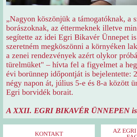
„Nagyon köszönjük a támogatóknak, a s
borászoknak, az éttermeknek illetve min
segítette az idei Egri Bikavér Ünnepet i
szeretném megköszönni a környéken lak
a zenei rendezvények azért olykor próbá
türelmüket" – hívta fel a figyelmet a heg
évi borünnep időpontját is bejelentette:
négy napon át, július 5-e és 8-a között 
Egri borvidék borait.
A XXII. EGRI BIKAVÉR ÜNNEPEN ismé
AZ EGRI
KONTAKT
FA