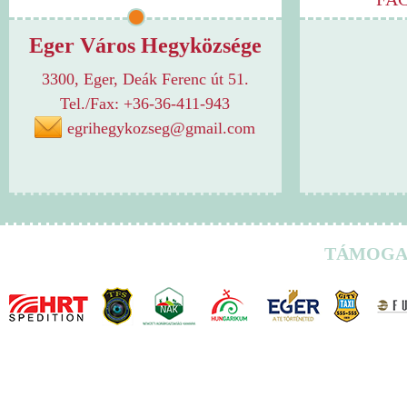
Eger Város Hegyközsége
3300, Eger, Deák Ferenc út 51.
Tel./Fax: +36-36-411-943
egrihegykozseg@gmail.com
TÁMOGA