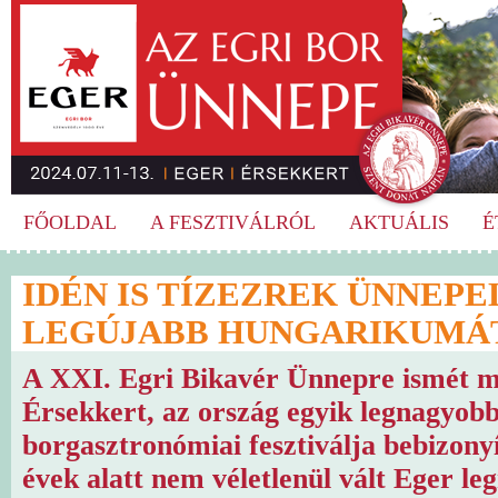
FŐOLDAL
A FESZTIVÁLRÓL
AKTUÁLIS
É
IDÉN IS TÍZEZREK ÜNNEP
LEGÚJABB HUNGARIKUMÁ
A XXI. Egri Bikavér Ünnepre ismét m
Érsekkert, az ország egyik legnagyob
borgasztronómiai fesztiválja bebizonyí
évek alatt nem véletlenül vált Eger l