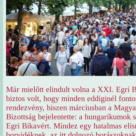
Már mielőtt elindult volna a XXI. Egri 
biztos volt, hogy minden eddiginél fonto
rendezvény, hiszen márciusban a Magy
Bizottság bejelentette: a hungarikumok 
Egri Bikavért. Mindez egy hatalmas elis
borvidéknek, az itt dolgozó borászoknak