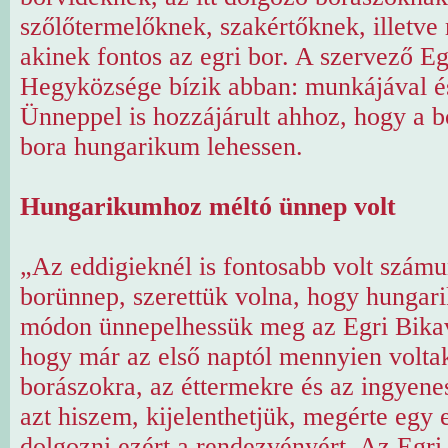
szőlőtermelőknek, szakértőknek, illetve
akinek fontos az egri bor. A szervező E
Hegyközsége bízik abban: munkájával é
Ünneppel is hozzájárult ahhoz, hogy a b
bora hungarikum lehessen.
Hungarikumhoz méltó ünnep volt
„Az eddigieknél is fontosabb volt számu
borünnep, szerettük volna, hogy hunga
módon ünnepelhessük meg az Egri Bikavé
hogy már az első naptól mennyien volta
borászokra, az éttermekre és az ingyen
azt hiszem, kijelenthetjük, megérte egy 
dolgozni ezért a rendezvényért. Az Egri