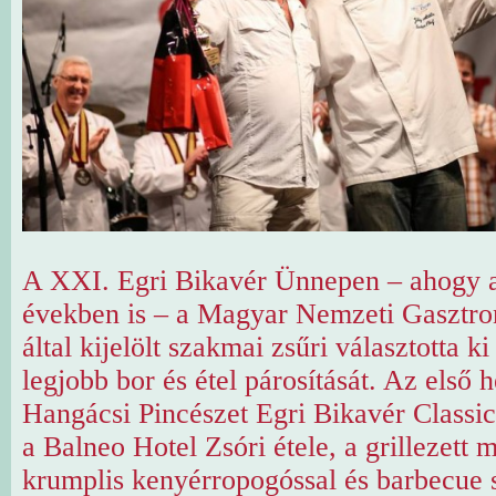
A XXI. Egri Bikavér Ünnepen – ahogy a
években is – a Magyar Nemzeti Gasztro
által kijelölt szakmai zsűri választotta k
legjobb bor és étel párosítását. Az első h
Hangácsi Pincészet Egri Bikavér Classic
a Balneo Hotel Zsóri étele, a grillezett 
krumplis kenyérropogóssal és barbecue sa