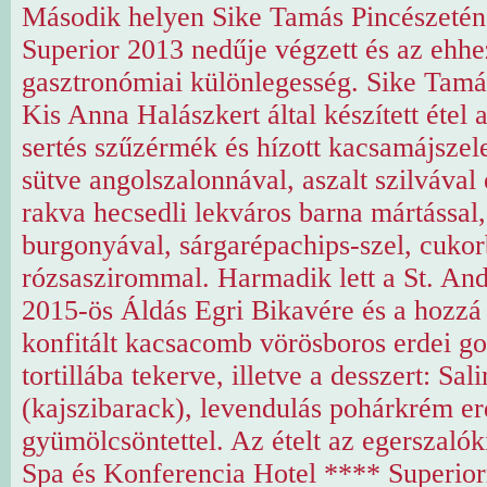
Második helyen Sike Tamás Pincészetén
Superior 2013 nedűje végzett és az ehhez
gasztronómiai különlegesség. Sike Tamá
Kis Anna Halászkert által készített étel a
sertés szűzérmék és hízott kacsamájszel
sütve angolszalonnával, aszalt szilvával
rakva hecsedli lekváros barna mártással, 
burgonyával, sárgarépachips-szel, cukor
rózsaszirommal. Harmadik lett a St. And
2015-ös Áldás Egri Bikavére és a hozzá 
konfitált kacsacomb vörösboros erdei g
tortillába tekerve, illetve a desszert: Sal
(kajszibarack), levendulás pohárkrém er
gyümölcsöntettel. Az ételt az egerszalóki
Spa és Konferencia Hotel **** Superio