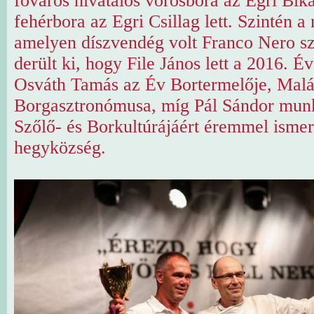
főváros hivatalos vörösbora az Egri Bik
fehérbora az Egri Csillag lett. Szintén a
amelyen díszvendég volt Franco Nero sz
derült ki, hogy File János lett a 2016. É
Osváth Tamás az Év Bortermelője, Malá
Borgasztronómusa, míg Pál Sándor munk
Szőlő- és Borkultúrájáért éremmel ismert
hegyközség.