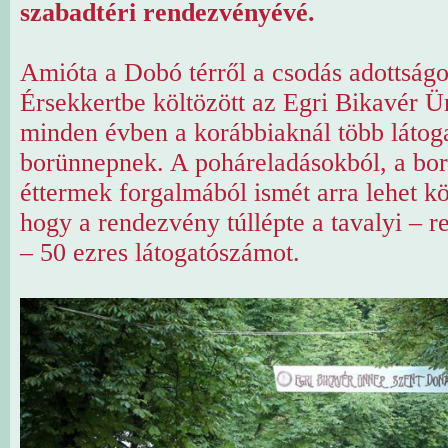
szabadtéri rendezvényévé.
Amióta a Dobó térről a csodás adottság
Érsekkertbe költözött az Egri Bikavér Ü
minden évben a korábbiaknál több látoga
borünnepnek. A poháreladásokból, a bor
éttermek forgalmából ismét arra lehet kö
hogy a rendezvény túllépte a tavalyi – 
– 50 ezres látogatószámot.