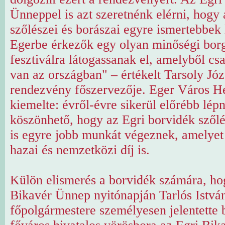
Ünneppel is azt szeretnénk elérni, hogy
szőlészei és borászai egyre ismertebbek 
Egerbe érkezők egy olyan minőségi bor
fesztiválra látogassanak el, amelyből c
van az országban" – értékelt Tarsoly Józ
rendezvény főszervezője. Eger Város H
kiemelte: évről-évre sikerül előrébb lépn
köszönhető, hogy az Egri borvidék szőlé
is egyre jobb munkát végeznek, amelyet
hazai és nemzetközi díj is.
Külön elismerés a borvidék számára, ho
Bikavér Ünnep nyitónapján Tarlós Istvá
főpolgármestere személyesen jelentette 