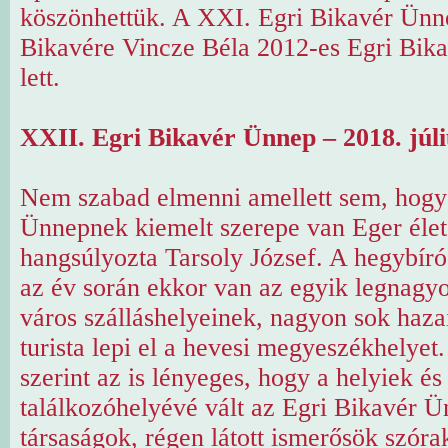
köszönhettük. A XXI. Egri Bikavér Ünn
Bikavére Vincze Béla 2012-es Egri Bik
lett.
XXII. Egri Bikavér Ünnep – 2018. júli
Nem szabad elmenni amellett sem, hogy
Ünnepnek kiemelt szerepe van Eger éle
hangsúlyozta Tarsoly József. A hegybíró
az év során ekkor van az egyik legnagy
város szálláshelyeinek, nagyon sok hazai
turista lepi el a hevesi megyeszékhelyet
szerint az is lényeges, hogy a helyiek é
találkozóhelyévé vált az Egri Bikavér Ü
társaságok, régen látott ismerősök szór