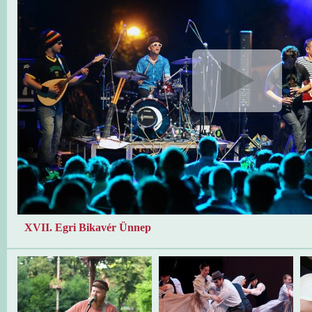
XVII. Egri Bikavér Ünnep