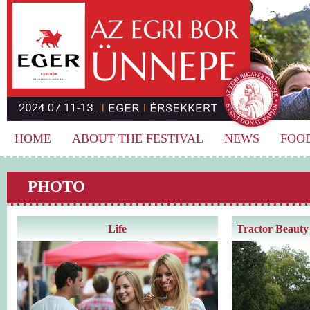
HOME
ABOUT THE FESTIVAL
NEWS
FOO
PHOTO
Life
Tractor Beauty