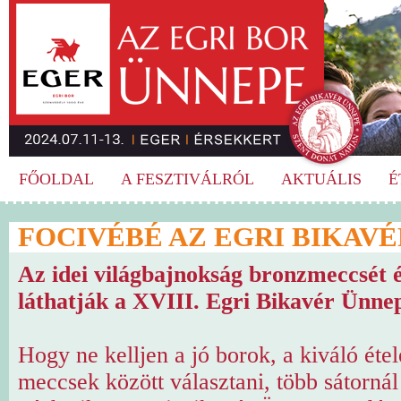
FŐOLDAL
A FESZTIVÁLRÓL
AKTUÁLIS
É
FOCIVÉBÉ AZ EGRI BIKAV
Az idei világbajnokság bronzmeccsét é
láthatják a XVIII. Egri Bikavér Ünne
Hogy ne kelljen a jó borok, a kiváló éte
meccsek között választani, több sátornál 