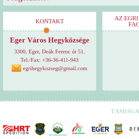
AZ EGRI
KONTAKT
FA
Eger Város Hegyközsége
3300, Eger, Deák Ferenc út 51.
Tel./Fax: +36-36-411-943
egrihegykozseg@gmail.com
TÁMOGA