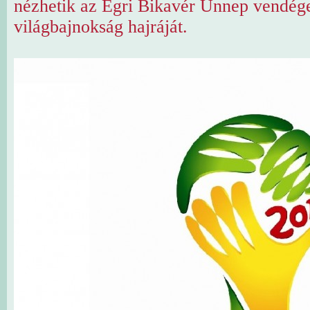
nézhetik az Egri Bikavér Ünnep vendégei
világbajnokság hajráját.