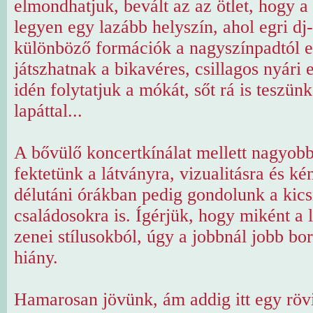
elmondhatjuk, bevált az az ötlet, hogy 
legyen egy lazább helyszín, ahol egri dj
különböző formációk a nagyszínpadtól e
játszhatnak a bikavéres, csillagos nyári 
idén folytatjuk a mókát, sőt rá is teszün
lapáttal...
A bővülő koncertkínálat mellett nagyobb
fektetünk a látványra, vizualitásra és k
délutáni órákban pedig gondolunk a kics
családosokra is. Ígérjük, hogy miként a
zenei stílusokból, úgy a jobbnál jobb bo
hiány.
Hamarosan jövünk, ám addig itt egy röv