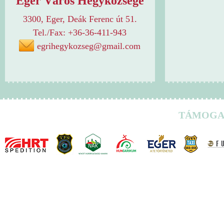
Eger Város Hegyközsége
3300, Eger, Deák Ferenc út 51.
Tel./Fax: +36-36-411-943
egrihegykozseg@gmail.com
TÁMOGA