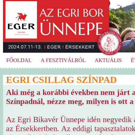
FŐOLDAL
A FESZTIVÁLRÓL
AKTUÁLIS
É
EGRI CSILLAG SZÍNPAD
Aki még a korábbi években nem járt a
Színpadnál, nézze meg, milyen is ott a
Az Egri Bikavér Ünnepe idén negyedik 
az Érsekkertben. Az eddigi tapasztalatok