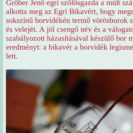
Grőber Jenő egri szőlősgazda a múlt szá
alkotta meg az Egri Bikavért, hogy meg
sokszínű borvidékén termő vörösborok sz
és velejét. A jól csengő név és a válogato
szabályozott házasításával készülő bor 
eredményt: a bikavér a borvidék legism
lett.