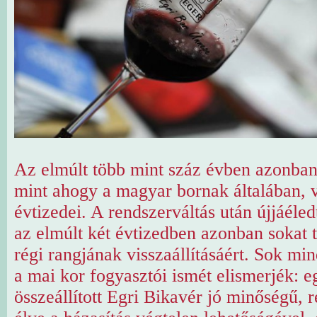
Az elmúlt több mint száz évben azonban
mint ahogy a magyar bornak általában, v
évtizedei. A rendszerváltás után újjáéled
az elmúlt két évtizedben azonban sokat 
régi rangjának visszaállításáért. Sok min
a mai kor fogyasztói ismét elismerjék: 
összeállított Egri Bikavér jó minőségű,