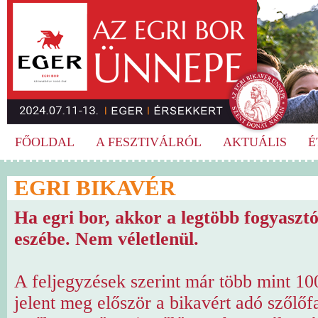
FŐOLDAL
A FESZTIVÁLRÓL
AKTUÁLIS
É
EGRI BIKAVÉR
Ha egri bor, akkor a legtöbb fogyaszt
eszébe. Nem véletlenül.
A feljegyzések szerint már több mint 10
jelent meg először a bikavért adó szőlőfa