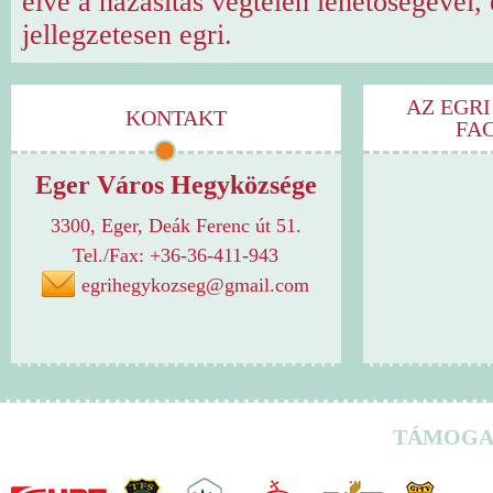
élve a házasítás végtelen lehetőségével,
jellegzetesen egri.
AZ EGRI
KONTAKT
FA
Eger Város Hegyközsége
3300, Eger, Deák Ferenc út 51.
Tel./Fax: +36-36-411-943
egrihegykozseg@gmail.com
TÁMOGA