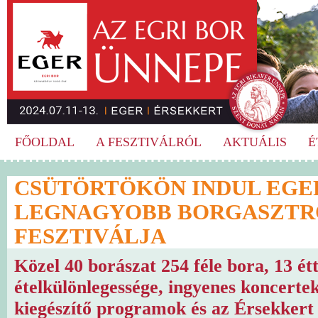
FŐOLDAL
A FESZTIVÁLRÓL
AKTUÁLIS
É
CSÜTÖRTÖKÖN INDUL EGE
LEGNAGYOBB BORGASZTR
FESZTIVÁLJA
Közel 40 borászat 254 féle bora, 13 é
ételkülönlegessége, ingyenes koncerte
kiegészítő programok és az Érsekkert