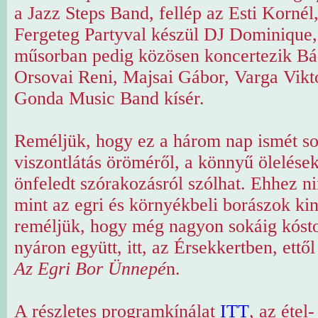
a Jazz Steps Band, fellép az Esti Kornél
Fergeteg Partyval készül DJ Dominique
műsorban pedig közösen koncertezik Bá
Orsovai Reni, Majsai Gábor, Varga Vikto
Gonda Music Band kísér.
Reméljük, hogy ez a három nap ismét s
viszontlátás öröméről, a könnyű ölelések
önfeledt szórakozásról szólhat. Ehhez nin
mint az egri és környékbeli borászok ki
reméljük, hogy még nagyon sokáig kóst
nyáron együtt, itt, az Érsekkertben, ettő
Az Egri Bor Ünnepé
n.
A részletes programkínálat
ITT
, az étel-