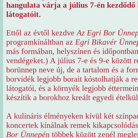
hangulata várja a július 7-én kezdőd
látogatóit.
Ettől az évtől kezdve
Az Egri Bor Ünne
programkínáltban az
Egri Bikavér Ünne
más formában, helyszínen és időpontban
vendégeket.) A július 7-e és 9-e között r
borünnep neve új, de a tartalom és a for
borvidék legjobb borait kóstolhatják a 
látogatói, és a környék legjobb éttermei
készítik a borokhoz kreált egyedi ételkü
A kulináris élményeken kívül két színp
koncertek kínálnak remek kikapcsolódás
Bor Ünnepé
n többek között zenél megle