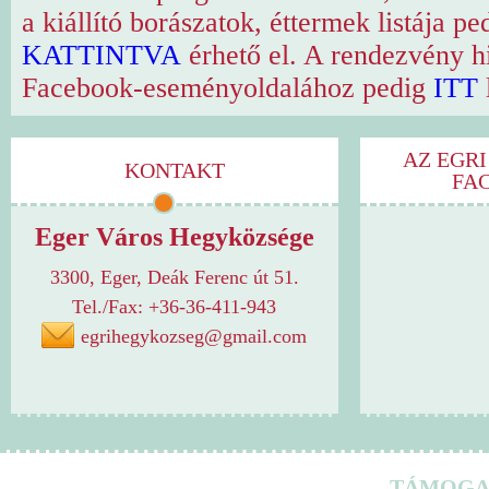
a kiállító borászatok, éttermek listája p
KATTINTVA
érhető el. A rendezvény h
Facebook-eseményoldalához pedig
ITT
AZ EGRI
KONTAKT
FA
Eger Város Hegyközsége
3300, Eger, Deák Ferenc út 51.
Tel./Fax: +36-36-411-943
egrihegykozseg@gmail.com
TÁMOGA